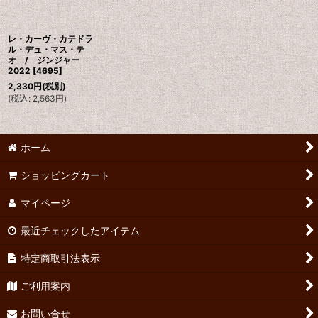
レ・カーヴ・カテドラ
ル・デュ・マス・テ
オ / ジンジャー
2022
[
4695
]
2,330
円
(税別)
(
税込
:
2,563
円
)
ホーム
ショッピングカート
マイページ
最近チェックしたアイテム
特定商取引法表示
ご利用案内
お問い合せ