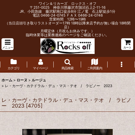
ワイン＆リカーズ ロックス・オフ
〒251-0025 神奈川県藤沢市鵠沼石上2-11-16
JR、小田急線 藤沢駅南口徒歩8分 江ノ電 石上駅徒歩1分
電話 0466-24-0745 ＦＡＸ 0466-24-0746
営業時間 12時〜19時
（当日店頭引き取りラストオーダー17時 18時以降来店予約が無い場合 18時閉
店）
月曜定休（月祝もお休みです。）
臨時休業等は業務連絡のページをご確認ください。
メニュー
カート
カテゴリ
マイページ
商品検索
ご利用案内
ホーム
>
ローヌ
>
ルージュ
>
レ・カーヴ・カテドラル・デュ・マス・テオ / ラピノー 2023
レ・カーヴ・カテドラル・デュ・マス・テオ / ラピノ
ー 2023
[
4705
]