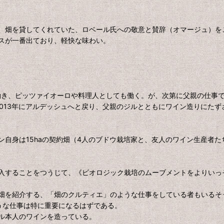
、畑を貸してくれていた、ロベール氏への敬意と賛辞（オマージュ）を
スが一番出ており、軽快な味わい。
で働き、ピッツァイオーロや料理人としても働く。が、次第に父親の仕事
013年にアルデッシュへと戻り、父親のジルとともにワイン造りにたず
自身は15haの契約畑（4人のブドウ栽培家と、友人のワイン生産者た
入することをつうじて、《ビオロジック栽培のムーブメントをよりいっ
畑を紹介する、「畑のクルティエ」のような仕事をしている者もいるそ
ような仕事は特に重要になるはずである。
ル本人のワインを造っている。