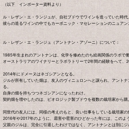
（以下 インポーター資料より）
ル・レザン・エ・ランジュが、自社ブドウでワインを造っていた時代
彼らの造るワインの中でもカーボニック・マセレーションのニュアン
ル・レザン・エ・ランジュ（アントナン・アゾーニ）について：
1985年生まれのアントナンは、化学を修めたのち絵画関係のラボ
オーストラリアのワイナリーとラボラトリーで2年間の経験をへて、2
2014年にドメーヌはネゴシアンとなる。
ジルが所有していた畑は、友人のヴィニュロンへと譲られ、アントナン
る。
自身の畑を持ちつつネゴシアンになったわけ。
契約畑を増やしたのは、ビオロジック製ブドウを複数の栽培家から購
同世代の友人には、同様の考えのもと、良い仕事をしている栽培家の
2016年や2017年のように、霜害や雹害のひどかった年には、この
父親のジルは、完全に引退したわけではなく、アントナンとは別にジ