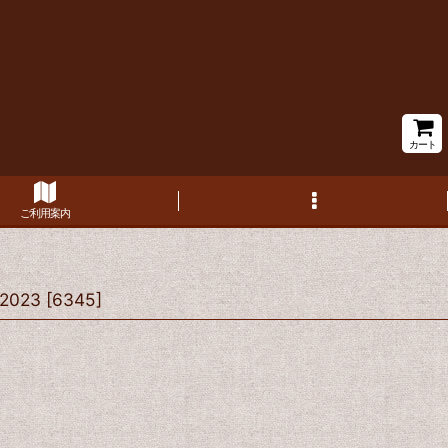
カート
ご利用案内
023
[
6345
]