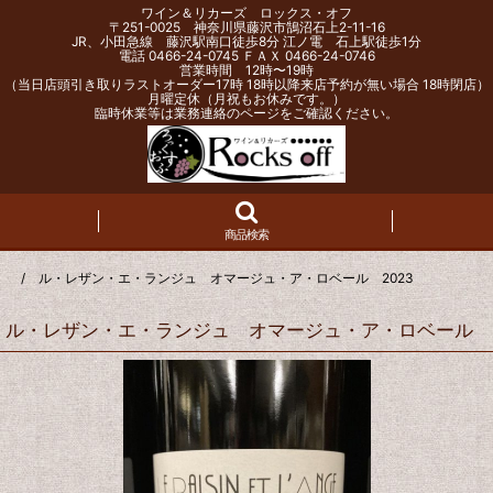
ワイン＆リカーズ ロックス・オフ
〒251-0025 神奈川県藤沢市鵠沼石上2-11-16
JR、小田急線 藤沢駅南口徒歩8分 江ノ電 石上駅徒歩1分
電話 0466-24-0745 ＦＡＸ 0466-24-0746
営業時間 12時〜19時
（当日店頭引き取りラストオーダー17時 18時以降来店予約が無い場合 18時閉店）
月曜定休（月祝もお休みです。）
臨時休業等は業務連絡のページをご確認ください。
商品検索
 / ル・レザン・エ・ランジュ オマージュ・ア・ロベール 2023
ル・レザン・エ・ランジュ オマージュ・ア・ロベール 2