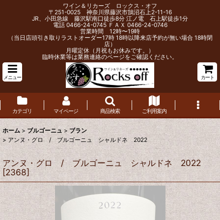
ワイン＆リカーズ ロックス・オフ
〒251-0025 神奈川県藤沢市鵠沼石上2-11-16
JR、小田急線 藤沢駅南口徒歩8分 江ノ電 石上駅徒歩1分
電話 0466-24-0745 ＦＡＸ 0466-24-0746
営業時間 12時〜19時
（当日店頭引き取りラストオーダー17時 18時以降来店予約が無い場合 18時閉
店）
月曜定休（月祝もお休みです。）
臨時休業等は業務連絡のページをご確認ください。
メニュー
カート
カテゴリ
マイページ
商品検索
ご利用案内
ホーム
>
ブルゴーニュ
>
ブラン
>
アンヌ・グロ / ブルゴーニュ シャルドネ 2022
アンヌ・グロ / ブルゴーニュ シャルドネ 2022
[
2368
]