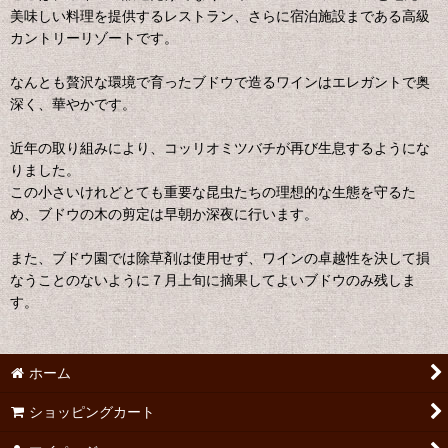
美味しい料理を提供するレストラン、さらに宿泊施設まである高級
カントリーリゾートです。
なんとも贅沢な環境で育ったブドウで造るワインはエレガントで奥
深く、華やかです。
近年の取り組みにより、コッリオミツバチが再び生息するようにな
りました。
この小さいけれどとても重要な昆虫たちの理想的な生態を守るた
め、ブドウの木の剪定は早朝か深夜に行います。
また、ブドウ園では除草剤は使用せず、ワインの卓越性を決して損
なうことのないように７月上旬に摘果してよいブドウのみ残しま
す。
ホーム
ショッピングカート