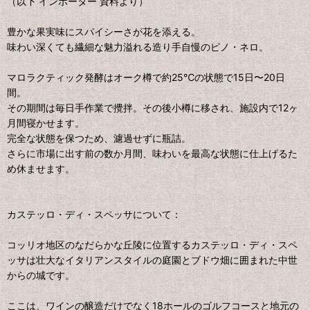
（以下 インポーター 資料より）
豊かな果実味にスパイシーさが花を添える。
味わい深くても繊細な魅力溢れる造り手自慢のピノ・ネロ。
マロラクティック発酵はオーク樽で約25℃の状態で15日〜20日
間。
その期間は毎日手作業で攪拌。その後小樽に移され、施設内で12ヶ
月間寝かせます。
完全な状態を保つため、濾過せずに瓶詰。
さらに市場に出す前の数か月間、味わいを最高な状態に仕上げるた
め休ませます。
カステッロ・ディ・スペッサについて：
コッリオ地区のなだらかな丘陵に位置するカステッロ・ディ・スペ
ッサは壮大なイタリアンスタイルの庭園とブドウ畑に囲まれた中世
からの城です。
ここは、ワインの醸造だけでなく18ホールのゴルフコースと地元の