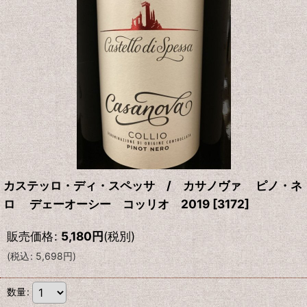
カステッロ・ディ・スペッサ / カサノヴァ ピノ・ネ
ロ デェーオーシー コッリオ 2019
[
3172
]
販売価格
:
5,180
円
(税別)
(
税込
:
5,698
円
)
数量
: