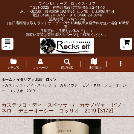
ワイン＆リカーズ ロックス・オフ
〒251-0025 神奈川県藤沢市鵠沼石上2-11-16
JR、小田急線 藤沢駅南口徒歩8分 江ノ電 石上駅徒歩1分
電話 0466-24-0745 ＦＡＸ 0466-24-0746
営業時間 12時〜19時
（当日店頭引き取りラストオーダー17時 18時以降来店予約が無い場合 18時閉
店）
月曜定休（月祝もお休みです。）
臨時休業等は業務連絡のページをご確認ください。
メニュー
カート
カテゴリ
マイページ
商品検索
ご利用案内
ホーム
>
イタリア
>
北部 ロッソ
>
カステッロ・ディ・スペッサ / カサノヴァ ピノ・ネロ デェーオーシ
ー コッリオ 2019
カステッロ・ディ・スペッサ / カサノヴァ ピノ・
ネロ デェーオーシー コッリオ 2019
[
3172
]