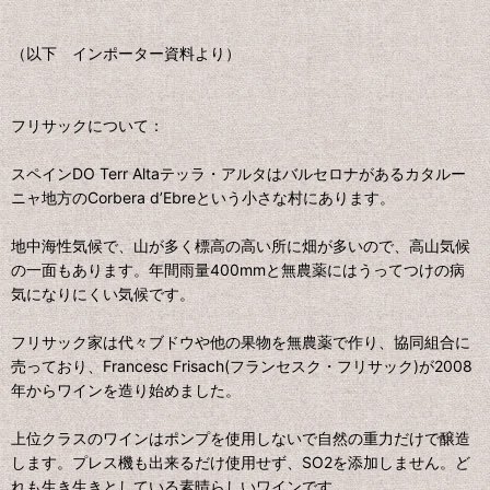
（以下 インポーター資料より）
フリサックについて：
スペインDO Terr Altaテッラ・アルタはバルセロナがあるカタルー
ニャ地方のCorbera d’Ebreという小さな村にあります。
地中海性気候で、山が多く標高の高い所に畑が多いので、高山気候
の一面もあります。年間雨量400mmと無農薬にはうってつけの病
気になりにくい気候です。
フリサック家は代々ブドウや他の果物を無農薬で作り、協同組合に
売っており、Francesc Frisach(フランセスク・フリサック)が2008
年からワインを造り始めました。
上位クラスのワインはポンプを使用しないで自然の重力だけで醸造
します。プレス機も出来るだけ使用せず、SO2を添加しません。ど
れも生き生きとしている素晴らしいワインです。