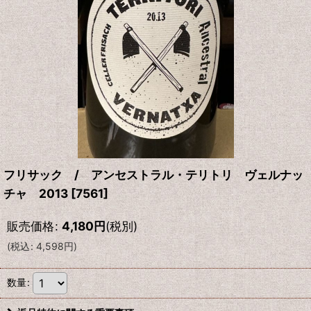
フリサック / アンセストラル・テリトリ ヴェルナッ
チャ 2013
[
7561
]
販売価格
:
4,180
円
(税別)
(
税込
:
4,598
円
)
数量
: