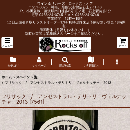
ワイン＆リカーズ ロックス・オフ
〒251-0025 神奈川県藤沢市鵠沼石上2-11-16
JR、小田急線 藤沢駅南口徒歩8分 江ノ電 石上駅徒歩1分
電話 0466-24-0745 ＦＡＸ 0466-24-0746
営業時間 12時〜19時
（当日店頭引き取りラストオーダー17時 18時以降来店予約が無い場合 18時閉
店）
月曜定休（月祝もお休みです。）
臨時休業等は業務連絡のページをご確認ください。
メニュー
カート
カテゴリ
マイページ
商品検索
ご利用案内
ホーム
>
スペイン
>
泡
>
フリサック / アンセストラル・テリトリ ヴェルナッチャ 2013
フリサック / アンセストラル・テリトリ ヴェルナッ
チャ 2013
[
7561
]