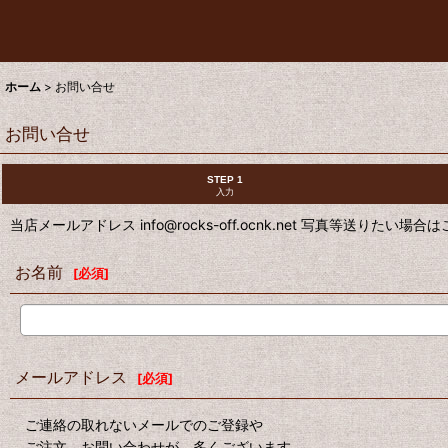
ホーム
>
お問い合せ
お問い合せ
STEP 1
入力
当店メールアドレス info@rocks-off.ocnk.net 写真等送りたい場
お名前
[
必須
]
メールアドレス
[
必須
]
ご連絡の取れないメールでのご登録や
ご注文、お問い合わせが、多くございます。