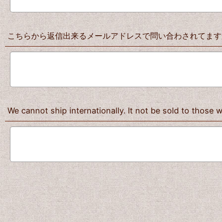
こちらから返信出来るメールアドレスで問い合わされてますか？
We cannot ship internationally. It not be sold to those 