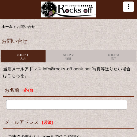
ホーム
>
お問い合せ
お問い合せ
STEP 1
STEP 2
STEP 3
入力
確認
完了
当店メールアドレス info@rocks-off.ocnk.net 写真等送りたい場合
はこちらを。
お名前
[
必須
]
メールアドレス
[
必須
]
ご連絡の取れないメールでのご登録や